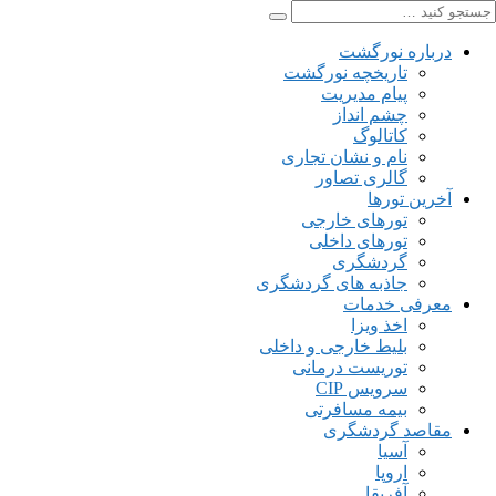
درباره نورگشت
تاریخچه نورگشت
پیام مدیریت
چشم انداز
کاتالوگ
نام و نشان تجاری
گالری تصاور
آخرین تورها
تورهای خارجی
تورهای داخلی
گردشگری
جاذبه های گردشگری
معرفی خدمات
اخذ ویزا
بلیط خارجی و داخلی
توریست درمانی
سرویس CIP
بیمه مسافرتی
مقاصد گردشگری
آسیا
اروپا
آفریقا