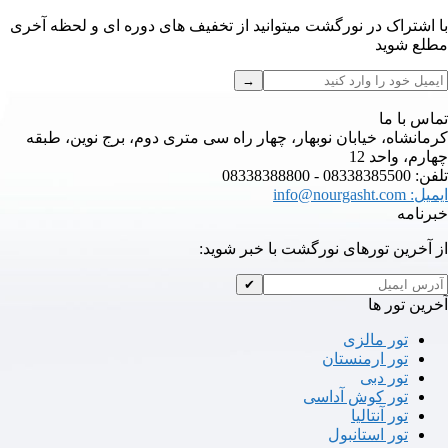
با اشتراک در نورگشت میتوانید از تخفیف های دوره ای و لحظه آخری
مطلع شوید
→
تماس با ما
کرمانشاه، خیابان نوبهار، چهار راه سی متری دوم، برج نوین، طبقه
چهارم، واحد 12
تلفن: 08338385500 - 08338388800
ایمیل: info@nourgasht.com
خبرنامه
از آخرین تور‌های نورگشت با خبر شوید:
✔
آخرین تور ها
تور مالزی
تور ارمنستان
تور دبی
تور کوش آداسی
تور آنتالیا
تور استانبول