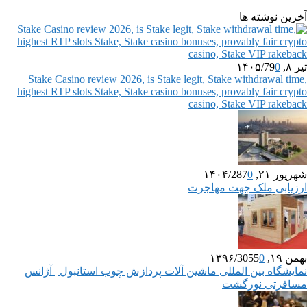
آخرین نوشته ها
تیر ۸, ۱۴۰۵
0
79
/
Stake Casino review 2026, is Stake legit, Stake withdrawal time,
highest RTP slots Stake, Stake casino bonuses, provably fair crypto
casino, Stake VIP rakeback
شهریور ۲۱, ۱۴۰۴
0
287
/
ارزیابی ملک جهت مهاجرت
بهمن ۱۹, ۱۳۹۶
0
3055
/
نمایشگاه بین المللی ماشین آلات پردازش چوب استانبول | آژانس
مسافرتی نورگشت